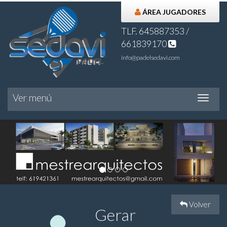
ÁREA JUGADORES
TLF. 645887353 /
661839170
info@padelsedavi.com
Ver menú
Ver
menú
Volver
Gerar