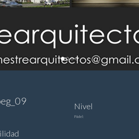
oeg_09
Nivel
Pádel:
ilidad