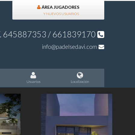
ÁREA JUGADORES
Y NUEVOS USUARIOS
F. 645887353 / 661839170
info@padelsedavi.com
U
suarios
Localización