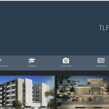
TL
Torneos
C
lases
Galerías
N
oticias