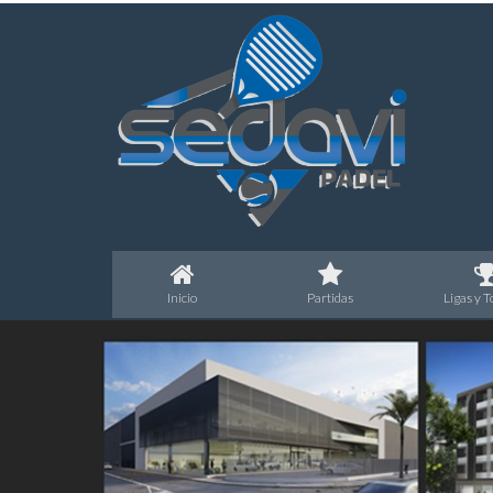
I
nicio
P
artidas
L
igas y 