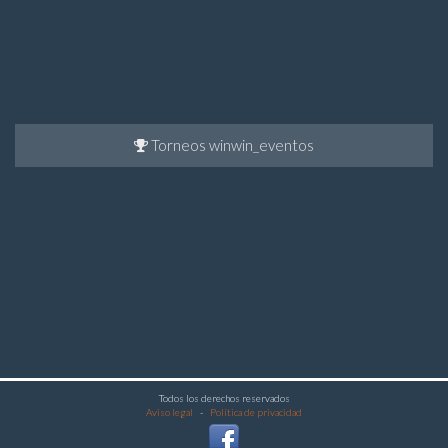
Torneos winwin_eventos
Todos los derechos reservados
Aviso legal
-
Política de privacidad