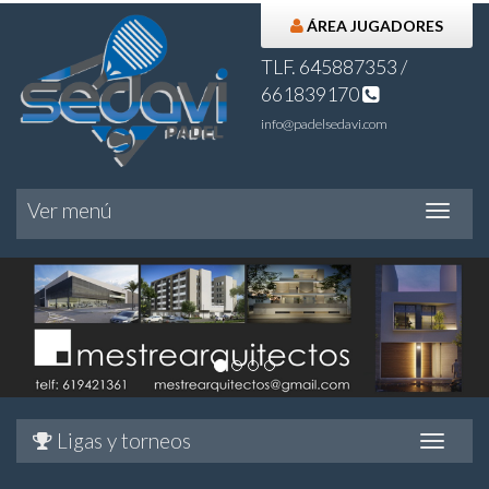
ÁREA JUGADORES
TLF. 645887353 /
661839170
info@padelsedavi.com
Ver menú
Ver
menú
Ligas y torneos
Ver
menú